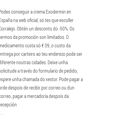
Podes conseguir a crema Exodermin en
España na web oficial, só tes que escoller
Corralejo. Obtén un desconto do -50%. Os
termos da promoción son limitados. O
medicamento custa só € 39, o custo da
entrega por carteiro ao teu enderezo pode ser
diferente noutras cidades. Deixe unha
solicitude a través do formulario de pedido,
espere unha chamada do xestor. Pode pagar a
orde despois de recibir por correo ou dun
correo, pagar a mercadoría despois da
recepción
 . .