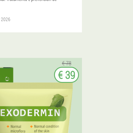
o 2026
€ 78
€ 39