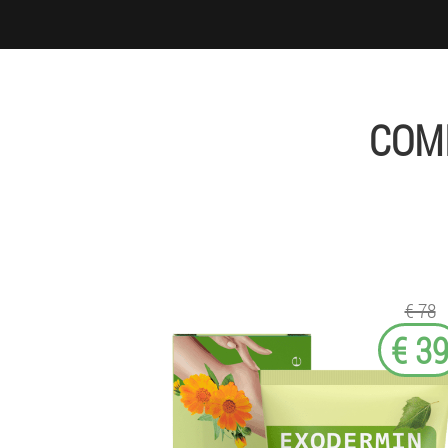
COM
€ 78
€ 3