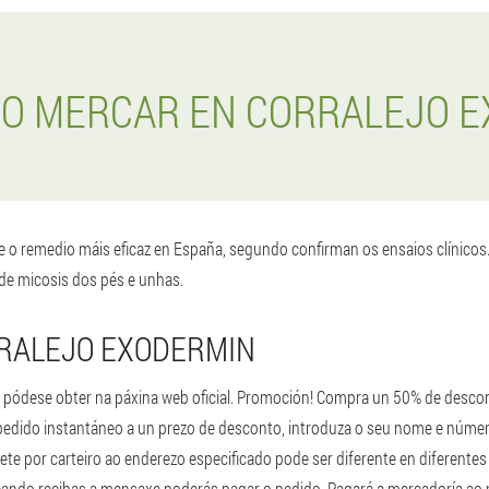
O MERCAR EN CORRALEJO 
 o remedio máis eficaz en España, segundo confirman os ensaios clínico
de micosis dos pés e unhas.
RRALEJO EXODERMIN
pódese obter na páxina web oficial. Promoción! Compra un 50% de descont
n pedido instantáneo a un prezo de desconto, introduza o seu nome e núme
ete por carteiro ao enderezo especificado pode ser diferente en diferentes
cando recibas a mensaxe poderás pagar o pedido. Pagará a mercadoría ao re