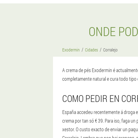
ONDE POD
Exodermin
Cidades
Corralejo
A crema de pés Exodermin é actualmente
completamente natural e cura todo tipo 
COMO PEDIR EN CO
España accedeu recentemente á droga e 
crema por tan só € 39. Para iso, faga u
xestor. O custo exacto de enviar un paqu
Corralejo. Lembra que non hai prepago, 