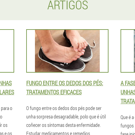
ARTIGOS
UNHAS
FUNGO ENTRE OS DEDOS DOS PÉS:
A FAS
ULARES
TRATAMENTOS EFICACES
UNHAS
TRATA
 para o
O fungo entre os dedos dos pés pode ser
 o
unha sorpresa desagradable, polo que é útil
Que é a
ír os
coñecer os síntomas desta enfermidade.
fungos 
as e os
Estudar medicamentos e remedios
fase ini