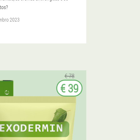
tos?
mbro 2023
€ 78
€ 39