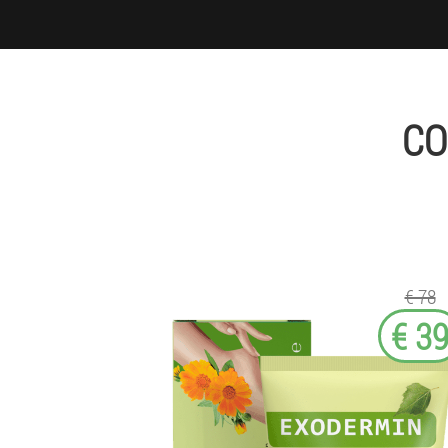
CO
€ 78
€ 3