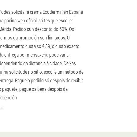
Podes solicitar a crema Exodermin en España
na páxina web oficial, só tes que escoller
Mérida. Pedido cun desconto do 50%. Os
termos da promoción son limitados. O
medicamento custa só € 39, o custo exacto
da entrega por mensaxería pode variar
dependendo da distancia á cidade. Deixas
unha solicitude no sitio, escolle un método de
entrega. Pague o pedido só despois de recibir
o paquete, pague os bens despois da
recepción
 . .