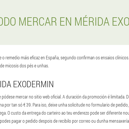
ODO MERCAR EN MÉRIDA EX
 o remedio máis eficaz en España, segundo confirman os ensaios clínico
 de micosis dos pés e unhas.
IDA EXODERMIN
pódese mercar no sitio web oficial. A duración da promoción é limitada. 
ma por tan só € 39. Para iso, deixe unha solicitude no formulario de pedid
ga. O custo da entrega do carteiro ao teu enderezo pode ser diferente no
podes pagar o pedido despois de recibilo por correo ou dunha mensaxería.