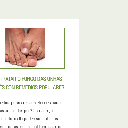
TRATAR O FUNGO DAS UNHAS
ÉS CON REMEDIOS POPULARES
edios populares son eficaces para o
as unhas dos pés? O vinagre, o
 o iodo, o allo poden substituír os
entos, as cremas antifúngicas e os