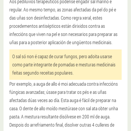
Aos pediluvios terapéuticos pódense engadir sal mariño e
regular. Ao mesmo tempo, as zonas afectadas da pel do pé e
das uñas son desinfectadas. Como regra xeral, estes
procedementos antisépticos están dirixidos contra as
infeccións que viven na pel e son necesarios para preparar as
uñas para a posterior aplicación de ungüentos medicinais.
O sal só non é capaz de curar fungos, pero adoita usarse
como parte integrante de pomadas e mesturas medicinais
feitas segundo receitas populares.
Por exemplo, a auga de allo é moi adecuada contra infeccións
fúngicas avanzadas; úsase para tratar os pés e as uñas
afectadas dúas veces ao día. Esta auga é fácil de preparar na
casa. O dente de allo moído mestúrase con sal ata obter unha
pasta. A mestura resultante disólvese en 200 ml de auga.
Despois do arrefriamento final, disolver outras 4 culleres de