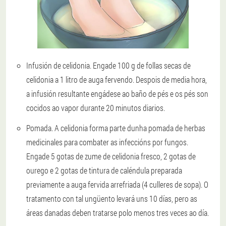
Infusión de celidonia
. Engade 100 g de follas secas de
celidonia a 1 litro de auga fervendo. Despois de media hora,
a infusión resultante engádese ao baño de pés e os pés son
cocidos ao vapor durante 20 minutos diarios.
Pomada
. A celidonia forma parte dunha pomada de herbas
medicinales para combater as infeccións por fungos.
Engade 5 gotas de zume de celidonia fresco, 2 gotas de
ourego e 2 gotas de tintura de caléndula preparada
previamente a auga fervida arrefriada (4 culleres de sopa). O
tratamento con tal ungüento levará uns 10 días, pero as
áreas danadas deben tratarse polo menos tres veces ao día.