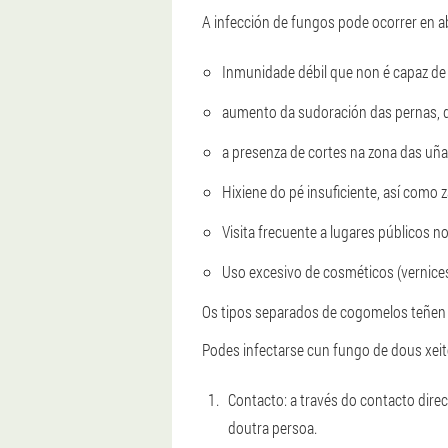
A infección de fungos pode ocorrer en abs
Inmunidade débil que non é capaz de 
aumento da sudoración das pernas, d
a presenza de cortes na zona das uñas
Hixiene do pé insuficiente, así como 
Visita frecuente a lugares públicos nos
Uso excesivo de cosméticos (vernices
Os tipos separados de cogomelos teñen u
Podes infectarse cun fungo de dous xeit
Contacto: a través do contacto dire
doutra persoa.