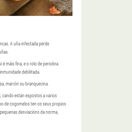
ncas. A uña infectada perde
uñas.
 máis fina, e o rolo de periolina
inmunidade debilitada.
osa, marrón ou branquecina.
, cando están expostos a varios
ipo de cogomelos ten os seus propios
s pequenas desviacións da norma,