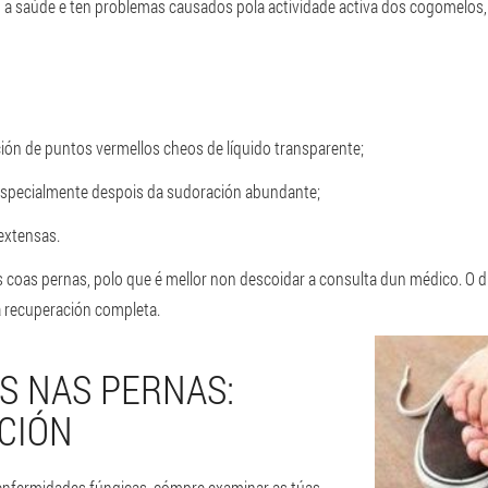
 a saúde e ten problemas causados pola actividade activa dos cogomelos,
ción de puntos vermellos cheos de líquido transparente;
especialmente despois da sudoración abundante;
 extensas.
 coas pernas, polo que é mellor non descoidar a consulta dun médico. O di
 recuperación completa.
S NAS PERNAS:
CIÓN
e enfermidades fúngicas, cómpre examinar as túas