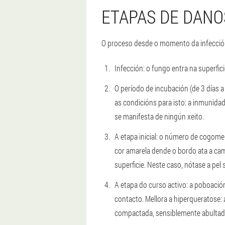
ETAPAS DE DANO
O proceso desde o momento da infección
Infección: o fungo entra na superfic
O período de incubación (de 3 días 
as condicións para isto: a inmunidad
se manifesta de ningún xeito.
A etapa inicial: o número de cogome
cor amarela dende o bordo ata a ca
superficie. Neste caso, nótase a pel
A etapa do curso activo: a poboació
contacto. Mellora a hiperqueratose: 
compactada, sensiblemente abultada