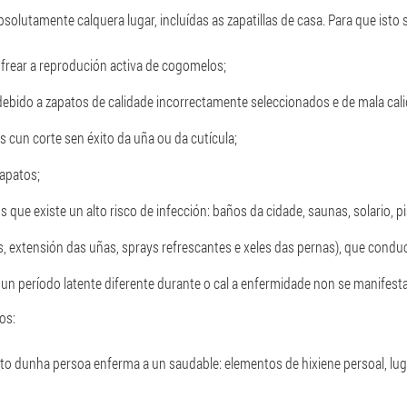
olutamente calquera lugar, incluídas as zapatillas de casa. Para que isto s
frear a reprodución activa de cogomelos;
ebido a zapatos de calidade incorrectamente seleccionados e de mala cali
 cun corte sen éxito da uña ou da cutícula;
zapatos;
 que existe un alto risco de infección: baños da cidade, saunas, solario, pis
, extensión das uñas, sprays refrescantes e xeles das pernas), que condu
n período latente diferente durante o cal a enfermidade non se manifesta
os:
cto dunha persoa enferma a un saudable: elementos de hixiene persoal, lug