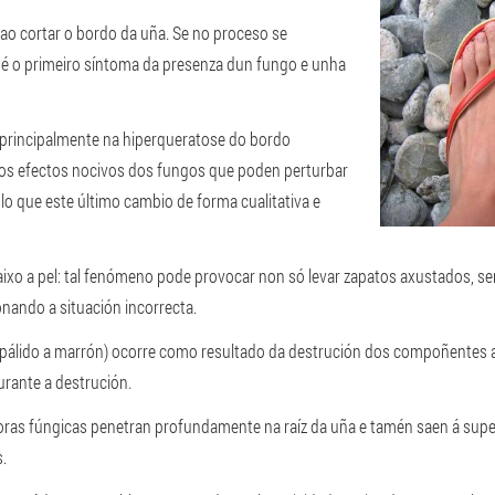
ao cortar o bordo da uña. Se no proceso se
 é o primeiro síntoma da presenza dun fungo e unha
principalmente na hiperqueratose do bordo
os efectos nocivos dos fungos que poden perturbar
olo que este último cambio de forma cualitativa e
baixo a pel: tal fenómeno pode provocar non só levar zapatos axustados, 
onando a situación incorrecta.
 pálido a marrón) ocorre como resultado da destrución dos compoñentes a
rante a destrución.
oras fúngicas penetran profundamente na raíz da uña e tamén saen á superf
.