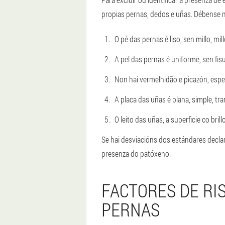
propias pernas, dedos e uñas. Débense 
O pé das pernas é liso, sen millo, mill
A pel das pernas é uniforme, sen fi
Non hai vermelhidão e picazón, espe
A placa das uñas é plana, simple, tr
O leito das uñas, a superficie co brillo
Se hai desviacións dos estándares decla
presenza do patóxeno.
FACTORES DE RI
PERNAS