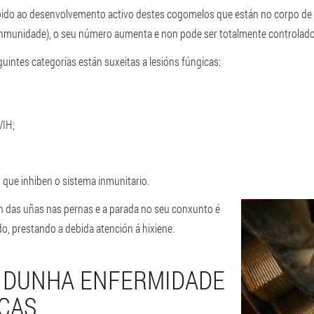
bido ao desenvolvemento activo destes cogomelos que están no corpo de c
inmunidade), o seu número aumenta e non pode ser totalmente controlad
uintes categorías están suxeitas a lesións fúngicas:
VIH;
que inhiben o sistema inmunitario.
ión das uñas nas pernas e a parada no seu conxunto é
o, prestando a debida atención á hixiene.
N DUNHA ENFERMIDADE
CAS