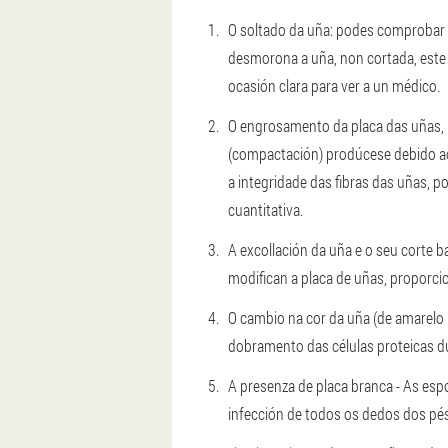
O soltado da uña: podes comprobar 
desmorona a uña, non cortada, este
ocasión clara para ver a un médico.
O engrosamento da placa das uñas, 
(compactación) prodúcese debido a
a integridade das fibras das uñas, p
cuantitativa.
A excollación da uña e o seu corte 
modifican a placa de uñas, proporci
O cambio na cor da uña (de amarelo
dobramento das células proteicas du
A presenza de placa branca - As esp
infección de todos os dedos dos pés