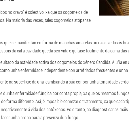
cos no cravo" é colectivo, xa que os cogomelos de
os. Na maioría das veces, tales cogomelos atópanse
s que se manifestan en forma de manchas amarelas ou raias verticais bra
espois da cal a cavidade queda sen vida e quítase facilmente da cama das 
ultado da actividade activa dos cogomelos do xénero Candida. A uña en si é
r como unha enfermidade independente con arrefriados frecuentes e unha 
ente na superficie da uña, cambiando a súa cor por unha tonalidade verd
te dunha enfermidade fúngica por conta propia, xa que os mesmos fungos
de forma diferente. Así, é imposible comezar o tratamento, xa que cada t
negativamente á vida dos patóxenos. Polo tanto, ao diagnosticar as mái
 facer unha proba para a presenza dun fungo.