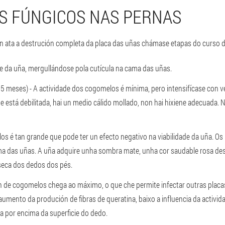
S FÚNGICOS NAS PERNAS
 ata a destrución completa da placa das uñas chámase etapas do curso d
ie da uña, mergullándose pola cutícula na cama das uñas.
a 5 meses) - A actividade dos cogomelos é mínima, pero intensifícase con v
e está debilitada, hai un medio cálido mollado, non hai hixiene adecuada. 
los é tan grande que pode ter un efecto negativo na viabilidade da uña. O
ma das uñas. A uña adquire unha sombra mate, unha cor saudable rosa desa
 seca dos dedos dos pés.
n de cogomelos chega ao máximo, o que che permite infectar outras placas
aumento da produción de fibras de queratina, baixo a influencia da activid
 por encima da superficie do dedo.