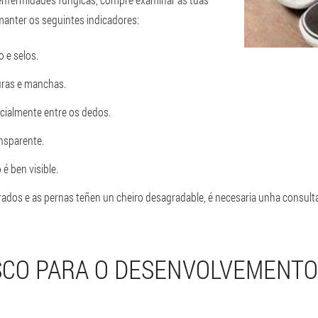
manter os seguintes indicadores:
o e selos.
suras e manchas.
cialmente entre os dedos.
ansparente.
 é ben visible.
rados e as pernas teñen un cheiro desagradable, é necesaria unha consul
SCO PARA O DESENVOLVEMENTO