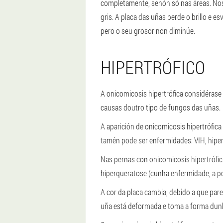
completamente, senón só nas áreas. Nos 
gris. A placa das uñas perde o brillo e 
pero o seu grosor non diminúe.
HIPERTRÓFICO
A onicomicosis hipertrófica considéras
causas doutro tipo de fungos das uñas.
A aparición de onicomicosis hipertrófic
tamén pode ser enfermidades: VIH, hiper
Nas pernas con onicomicosis hipertrófi
hiperqueratose (cunha enfermidade, a pe
A cor da placa cambia, debido a que pare
uña está deformada e toma a forma dunh