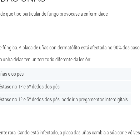
de que tipo particular de fungo provocase a enfermidade
 fúngica. A placa de uñas con dermatófito está afectada no 90% dos caso
unha delas ten un territorio diferente da lesión:
ñas e os pés
stase no 1º e 5º dedos dos pés
stase no 1º e 5º dedos dos pés, pode ir a pregamentos interdigitais
te rara. Cando está infectado, a placa das uñas cambia a súa cor e vólves