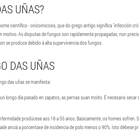
DAS UÑAS?
me científico - onicomicosis, que do grego antigo significa "infección cró
n motivo. As disputas de fungos son rapidamente propagadas, non precis
on se produce debido á alta supervivencia dos fungos.
GO DAS UÑAS
ngo das uñas se manifesta:
un longo día pasado en zapatos, as pernas suan moito. É necesario seca
fermidade prodúcese aos 18 a 55 anos. Basicamente, os homes sofren. S
ade anciá a porcentaxe de incidencia de polo menos o 90%. Isto débese p