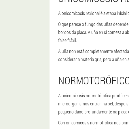
A onicomicosis rexional é a etapa inicial
O que parece o fungo das uñas depende 
bordos da placa. A uña en si comeza a 
faise fráxil.
A uña non está completamente afectada. S
considerar a materia gris, pero a uña en s
NORMOTORÓFIC
A onicomicosis normotórofica prodúces
microorganismos entran na pel, despois 
pequeno dano profundamente na placa 
Con onicomicosis normótrófica nos prim