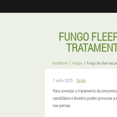
FUNGO FLEEP
TRATAMENT
Exodermin
Artigos
Fungo de uñas nas p
7 xuño 2025
Dinda
Para comezar o tratamento da onicomico
candidatos e lévedos poden provocar a e
nas pernas.