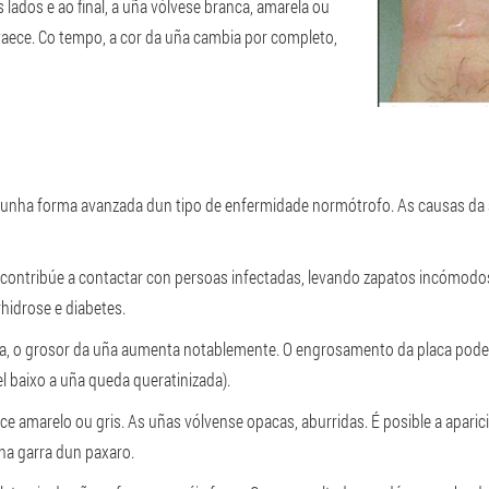
lados e ao final, a uña vólvese branca, amarela ou
esvaece. Co tempo, a cor da uña cambia por completo,
e unha forma avanzada dun tipo de enfermidade normótrofo. As causas da 
a contribúe a contactar con persoas infectadas, levando zapatos incómodos
hidrose e diabetes.
ca, o grosor da uña aumenta notablemente. O engrosamento da placa pode
l baixo a uña queda queratinizada).
ce amarelo ou gris. As uñas vólvense opacas, aburridas. É posible a apari
a garra dun paxaro.