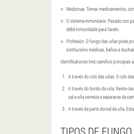
Medicinas.
Tomar medicamentos, como 
O sistema inmunitario.
Pasado con pat
débil inmunidade para facelo.
Profesión.
O fungo das uñas pode prod
institucións médicas, baños e ducha
Identificáronse tres camiños principais a
A través do rolo das uñas.
O rolo das
A través do bordo da uña.
Neste caso
cal a uña comeza a separarse da ca
A través da parte dorsal da uña.
Esta
TIPOS DE FUNGO