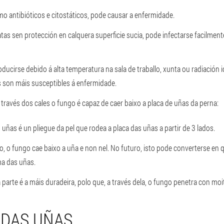
antibióticos e citostáticos, pode causar a enfermidade.
as sen protección en calquera superficie sucia, pode infectarse facilment
ucirse debido á alta temperatura na sala de traballo, xunta ou radiación
s son máis susceptibles á enfermidade.
 través dos cales o fungo é capaz de caer baixo a placa de uñas da perna:
 uñas é un pliegue da pel que rodea a placa das uñas a partir de 3 lados.
, o fungo cae baixo a uña e non nel. No futuro, isto pode converterse en
ma das uñas.
 parte é a máis duradeira, polo que, a través dela, o fungo penetra con mo
 DAS UÑAS