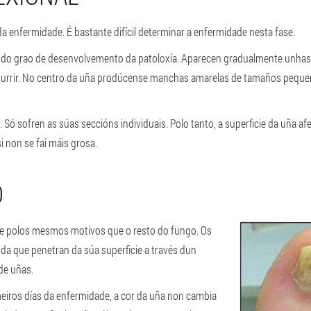
 da enfermidade. É bastante difícil determinar a enfermidade nesta fase.
do grao de desenvolvemento da patoloxía. Aparecen gradualmente unhas es
aburrir. No centro da uña prodúcense manchas amarelas de tamaños pequen
ó sofren as súas seccións individuais. Polo tanto, a superficie da uña af
i non se fai máis grosa.
O
e polos mesmos motivos que o resto do fungo. Os
da que penetran da súa superficie a través dun
de uñas.
eiros días da enfermidade, a cor da uña non cambia