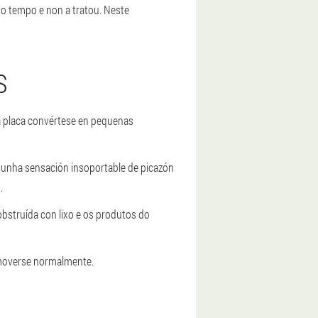
o tempo e non a tratou. Neste
S
a placa convértese en pequenas
s unha sensación insoportable de picazón
.
obstruída con lixo e os produtos do
 moverse normalmente.