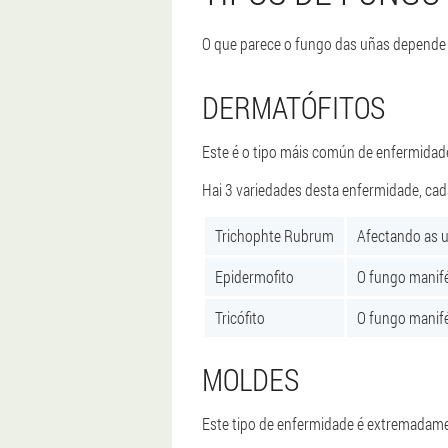
O que parece o fungo das uñas depende 
DERMATÓFITOS
Este é o tipo máis común de enfermidade
Hai 3 variedades desta enfermidade, cada 
Trichophte Rubrum
Afectando as u
Epidermofito
O fungo manifé
Tricófito
O fungo manifé
MOLDES
Este tipo de enfermidade é extremadamen