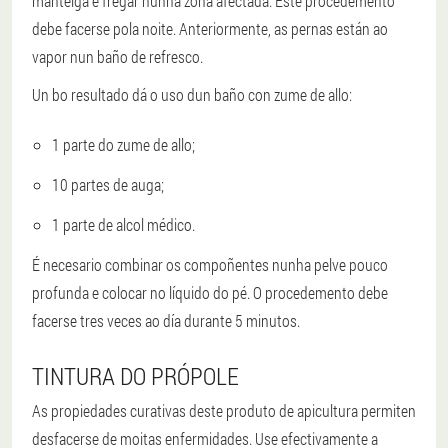
manteiga e fregar nunha zona afectada. Este procedemento
debe facerse pola noite. Anteriormente, as pernas están ao
vapor nun baño de refresco.
Un bo resultado dá o uso dun baño con zume de allo:
1 parte do zume de allo;
10 partes de auga;
1 parte de alcol médico.
É necesario combinar os compoñentes nunha pelve pouco
profunda e colocar no líquido do pé. O procedemento debe
facerse tres veces ao día durante 5 minutos.
TINTURA DO PRÓPOLE
As propiedades curativas deste produto de apicultura permiten
desfacerse de moitas enfermidades. Use efectivamente a