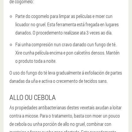
de cogomelo:
Parte do cogomelo para limpar as películas e moer cun
licuador no gruel. Esta ferramenta está fregada en lugares
danados. O procedemento realízase ata 3 veces ao día.
Fai unha compresión nun cravo danado cun fungo de té.
Xire cunha película encima e pon calcetíns densos. Mantén
o produto toda a noite.
O uso do fungo do té leva gradualmente á exfoliación de partes
danadas da uña e activa o crecemento de tecidos sans.
ALLO OU CEBOLA
As propiedades antibacterianas destes vexetais axudan a loitar
contra a micose. Para o tratamento, basta con moer un pouco
de cebola ou unha porción de allo no gruel, combinar con