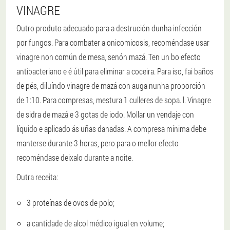
VINAGRE
Outro produto adecuado para a destrución dunha infección
por fungos. Para combater a onicomicosis, recoméndase usar
vinagre non común de mesa, senón mazá. Ten un bo efecto
antibacteriano e é útil para eliminar a coceira. Para iso, fai baños
de pés, diluíndo vinagre de mazá con auga nunha proporción
de 1:10. Para compresas, mestura 1 culleres de sopa. l. Vinagre
de sidra de mazá e 3 gotas de iodo. Mollar un vendaje con
líquido e aplicado ás uñas danadas. A compresa mínima debe
manterse durante 3 horas, pero para o mellor efecto
recoméndase deixalo durante a noite.
Outra receita:
3 proteínas de ovos de polo;
a cantidade de alcol médico igual en volume;