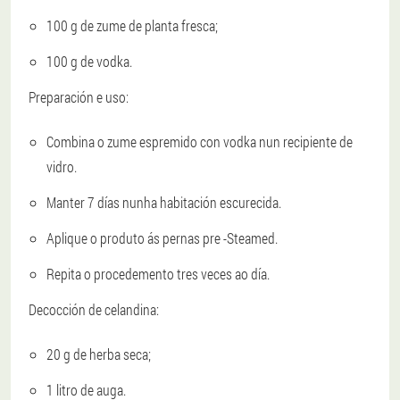
100 g de zume de planta fresca;
100 g de vodka.
Preparación e uso:
Combina o zume espremido con vodka nun recipiente de
vidro.
Manter 7 días nunha habitación escurecida.
Aplique o produto ás pernas pre -Steamed.
Repita o procedemento tres veces ao día.
Decocción de celandina:
20 g de herba seca;
1 litro de auga.