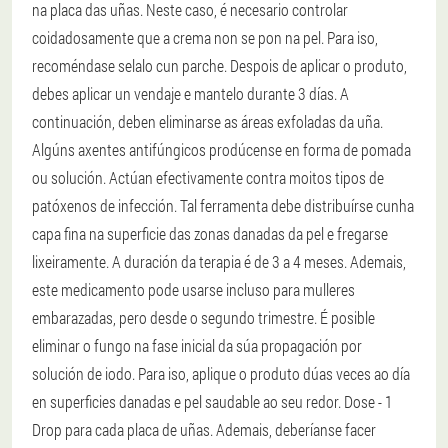
na placa das uñas. Neste caso, é necesario controlar
coidadosamente que a crema non se pon na pel. Para iso,
recoméndase selalo cun parche. Despois de aplicar o produto,
debes aplicar un vendaje e mantelo durante 3 días. A
continuación, deben eliminarse as áreas exfoladas da uña.
Algúns axentes antifúngicos prodúcense en forma de pomada
ou solución. Actúan efectivamente contra moitos tipos de
patóxenos de infección. Tal ferramenta debe distribuírse cunha
capa fina na superficie das zonas danadas da pel e fregarse
lixeiramente. A duración da terapia é de 3 a 4 meses. Ademais,
este medicamento pode usarse incluso para mulleres
embarazadas, pero desde o segundo trimestre. É posible
eliminar o fungo na fase inicial da súa propagación por
solución de iodo. Para iso, aplique o produto dúas veces ao día
en superficies danadas e pel saudable ao seu redor. Dose - 1
Drop para cada placa de uñas. Ademais, deberíanse facer