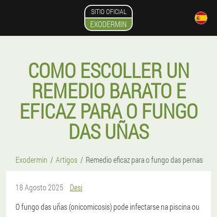
SITIO OFICIAL
EXODERMIN
COMO ESCOLLER UN
REMEDIO BARATO E
EFICAZ PARA O FUNGO
DAS UÑAS
Exodermin
Artigos
Remedio eficaz para o fungo das pernas
18 Agosto 2025
Desi
O fungo das uñas (onicomicosis) pode infectarse na piscina ou