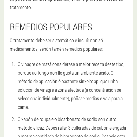
tratamento.
REMEDIOS POPULARES
O tratamento debe ser sistemático e incluír non só
medicamentos, senón tamén remedios populares:
O vinagre de mazá considérase a mellor receita deste tipo,
porque ao fungo non lle gusta un ambiente ácido. O
método de aplicación é bastante sinxelo: aplique unha
solución de vinagre á zona afectada (a concentración se
selecciona individualmente), póñase medias e vaia para a
cama.
O xabón de roupa e o bicarbonato de sodio son outro
método eficaz. Debes rallar 3 culleradas de xabón e engadir
a mesma cantidade de bicarbonato de sodio. Despeje esta