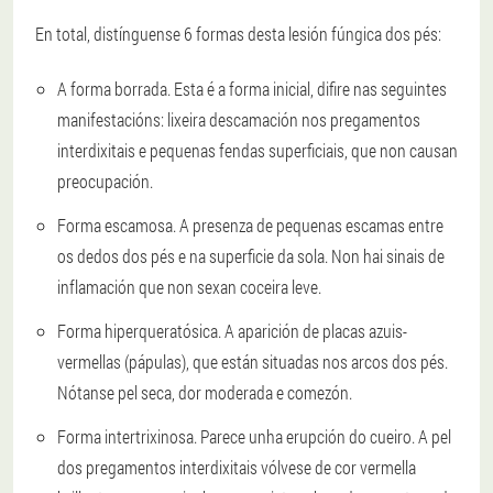
En total, distínguense 6 formas desta lesión fúngica dos pés:
A forma borrada. Esta é a forma inicial, difire nas seguintes
manifestacións: lixeira descamación nos pregamentos
interdixitais e pequenas fendas superficiais, que non causan
preocupación.
Forma escamosa. A presenza de pequenas escamas entre
os dedos dos pés e na superficie da sola. Non hai sinais de
inflamación que non sexan coceira leve.
Forma hiperqueratósica. A aparición de placas azuis-
vermellas (pápulas), que están situadas nos arcos dos pés.
Nótanse pel seca, dor moderada e comezón.
Forma intertrixinosa. Parece unha erupción do cueiro. A pel
dos pregamentos interdixitais vólvese de cor vermella