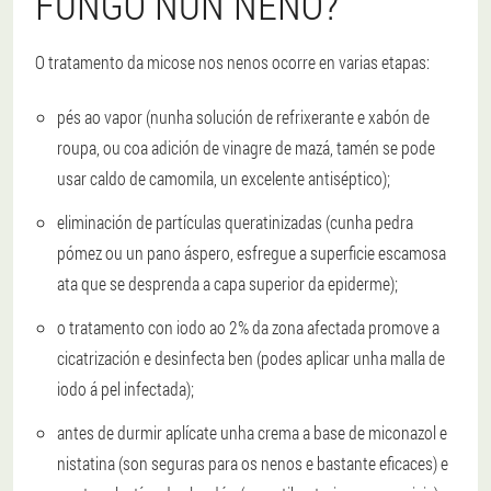
FUNGO NUN NENO?
O tratamento da micose nos nenos ocorre en varias etapas:
pés ao vapor (nunha solución de refrixerante e xabón de
roupa, ou coa adición de vinagre de mazá, tamén se pode
usar caldo de camomila, un excelente antiséptico);
eliminación de partículas queratinizadas (cunha pedra
pómez ou un pano áspero, esfregue a superficie escamosa
ata que se desprenda a capa superior da epiderme);
o tratamento con iodo ao 2% da zona afectada promove a
cicatrización e desinfecta ben (podes aplicar unha malla de
iodo á pel infectada);
antes de durmir aplícate unha crema a base de miconazol e
nistatina (son seguras para os nenos e bastante eficaces) e