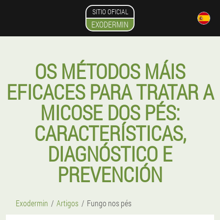
SITIO OFICIAL
EXODERMIN
OS MÉTODOS MÁIS
EFICACES PARA TRATAR A
MICOSE DOS PÉS:
CARACTERÍSTICAS,
DIAGNÓSTICO E
PREVENCIÓN
Exodermin
Artigos
Fungo nos pés