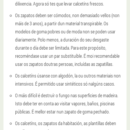
dilixencia. Agora só tes que levar calcetíns frescos.
Os zapatos deben ser cómodos, non demasiado vellos (non
máis de 3 anos), a partir dun material transpirable. Os
modelos de goma pobres ou de moda non se poden usar
diariamente. Polo menos, a duración do seu desgaste
durante o día debe ser limitada. Para este propósito,
recoméndase usar un par substituíble. É moi recomendable
usar os zapatos doutras persoas, incluídas as zapatillas.
Os calcetíns úsanse con algodón, la ou outros materiais non
intensivos. É permitido usar sintéticos só nalgúns casos.
O máis difícil é destruír o fungo nas superficies de madeira.
Isto debe ter en conta ao visitar vapores, baños, piscinas
públicas. É mellor estar nun zapato de goma pechado.
Os calcetíns, os zapatos da habitación, as plantillas deben