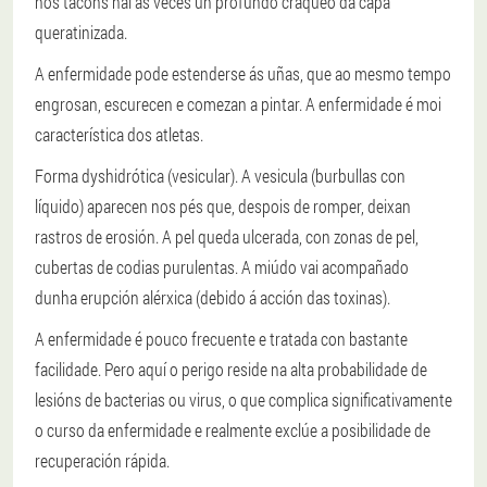
nos tacóns hai ás veces un profundo craqueo da capa
queratinizada.
A enfermidade pode estenderse ás uñas, que ao mesmo tempo
engrosan, escurecen e comezan a pintar. A enfermidade é moi
característica dos atletas.
Forma dyshidrótica (vesicular).
A vesicula (burbullas con
líquido) aparecen nos pés que, despois de romper, deixan
rastros de erosión. A pel queda ulcerada, con zonas de pel,
cubertas de codias purulentas. A miúdo vai acompañado
dunha erupción alérxica (debido á acción das toxinas).
A enfermidade é pouco frecuente e tratada con bastante
facilidade. Pero aquí o perigo reside na alta probabilidade de
lesións de bacterias ou virus, o que complica significativamente
o curso da enfermidade e realmente exclúe a posibilidade de
recuperación rápida.