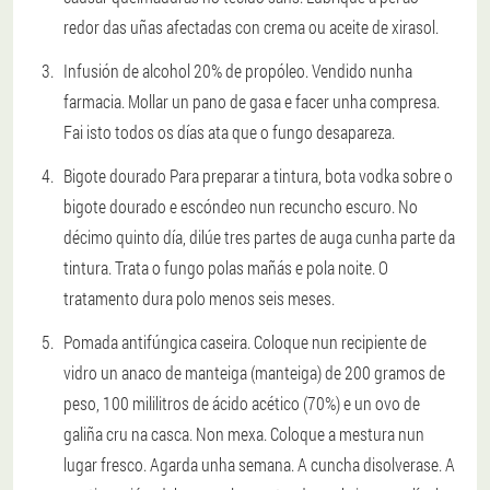
redor das uñas afectadas con crema ou aceite de xirasol.
Infusión de alcohol 20% de propóleo. Vendido nunha
farmacia. Mollar un pano de gasa e facer unha compresa.
Fai isto todos os días ata que o fungo desapareza.
Bigote dourado Para preparar a tintura, bota vodka sobre o
bigote dourado e escóndeo nun recuncho escuro. No
décimo quinto día, dilúe tres partes de auga cunha parte da
tintura. Trata o fungo polas mañás e pola noite. O
tratamento dura polo menos seis meses.
Pomada antifúngica caseira. Coloque nun recipiente de
vidro un anaco de manteiga (manteiga) de 200 gramos de
peso, 100 mililitros de ácido acético (70%) e un ovo de
galiña cru na casca. Non mexa. Coloque a mestura nun
lugar fresco. Agarda unha semana. A cuncha disolverase. A