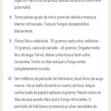
cigarros. Fai unha compresa, déixaa durante a noite e lave
pola mañá.
Tome partes iguais de mel e zume de cebola e mestura.
Manter refrixerado. Trata os fungos desatendidos
diariamente.
Flores lilas e caléndula - 30 gramos cada unha, celidonia -
15 gramos, casca de carballo - 45 gramos. Engade medio
litro de auga. Ferver, deixar unha hora e facer unha
compresa. Todos os días ata que o fungo estea
completamente curado.
Cen mililitros de peróxido de hidróxeno, dous litros de auga
morna - fai un baño durante un cuarto de hora. Seque
cunha toalla de papel e aplique ungüento. Repita todos os
días ata que quede claro que o fungo retrocedeu. O
peróxido de hidróxeno protexerá as uñas saudables da