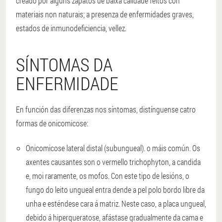
creado por algúns zapatos de baixa calidade feitos con
materiais non naturais; a presenza de enfermidades graves,
estados de inmunodeficiencia, vellez.
SÍNTOMAS DA
ENFERMIDADE
En función das diferenzas nos síntomas, distínguense catro
formas de onicomicose:
Onicomicose lateral distal (subungueal).
o máis común. Os
axentes causantes son o vermello trichophyton, a candida
e, moi raramente, os mofos. Con este tipo de lesións, o
fungo do leito ungueal entra dende a pel polo bordo libre da
unha e esténdese cara á matriz. Neste caso, a placa ungueal,
debido á hiperqueratose, afástase gradualmente da cama e