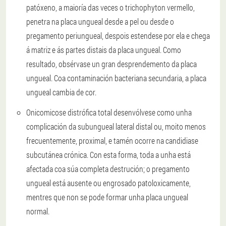
patóxeno, a maioría das veces o trichophyton vermello,
penetra na placa ungueal desde a pel ou desde o
pregamento periungueal, despois estendese por ela e chega
á matriz e ás partes distais da placa ungueal. Como
resultado, obsérvase un gran desprendemento da placa
ungueal. Coa contaminación bacteriana secundaria, a placa
ungueal cambia de cor.
Onicomicose distrófica total
desenvólvese como unha
complicación da subungueal lateral distal ou, moito menos
frecuentemente, proximal, e tamén ocorre na candidiase
subcutánea crónica. Con esta forma, toda a unha está
afectada coa súa completa destrución; o pregamento
ungueal está ausente ou engrosado patoloxicamente,
mentres que non se pode formar unha placa ungueal
normal.