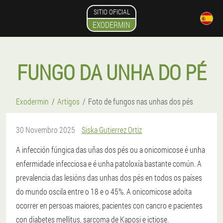
SITIO OFICIAL
EXODERMIN
FUNGO DA UNHA DO PÉ
Exodermin
Artigos
Foto de fungos nas unhas dos pés
30 Novembro 2025
Siska Gutierrez Ortiz
A infección fúngica das uñas dos pés ou a onicomicose é unha
enfermidade infecciosa e é unha patoloxía bastante común. A
prevalencia das lesións das unhas dos pés en todos os países
do mundo oscila entre o 18 e o 45%. A onicomicose adoita
ocorrer en persoas maiores, pacientes con cancro e pacientes
con diabetes mellitus, sarcoma de Kaposi e ictiose.