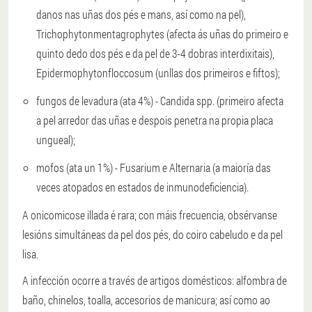
danos nas uñas dos pés e mans, así como na pel),
Trichophytonmentagrophytes (afecta ás uñas do primeiro e
quinto dedo dos pés e da pel de 3-4 dobras interdixitais),
Epidermophytonfloccosum (unllas dos primeiros e fiftos);
fungos de levadura (ata 4%) - Candida spp. (primeiro afecta
a pel arredor das uñas e despois penetra na propia placa
ungueal);
mofos (ata un 1%) - Fusarium e Alternaria (a maioría das
veces atopados en estados de inmunodeficiencia).
A onicomicose illada é rara; con máis frecuencia, obsérvanse
lesións simultáneas da pel dos pés, do coiro cabeludo e da pel
lisa.
A infección ocorre a través de artigos domésticos: alfombra de
baño, chinelos, toalla, accesorios de manicura; así como ao