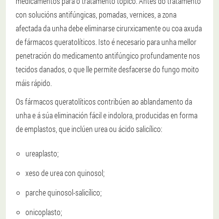
medicamentos para o tratamento tópico. Antes do tratamento
con solucións antifúngicas, pomadas, vernices, a zona
afectada da unha debe eliminarse cirurxicamente ou coa axuda
de fármacos queratolíticos. Isto é necesario para unha mellor
penetración do medicamento antifúngico profundamente nos
tecidos danados, o que lle permite desfacerse do fungo moito
máis rápido.
Os fármacos queratolíticos contribúen ao ablandamento da
unha e á súa eliminación fácil e indolora, producidas en forma
de emplastos, que inclúen urea ou ácido salicílico:
ureaplasto;
xeso de urea con quinosol;
parche quinosol-salicílico;
onicoplasto;