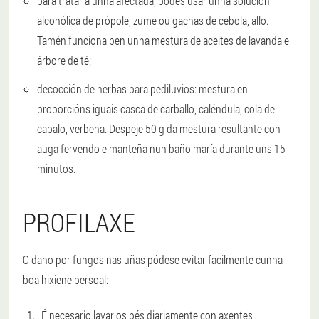
para tratar a unha afectada, podes usar unha solución
alcohólica de própole, zume ou gachas de cebola, allo.
Tamén funciona ben unha mestura de aceites de lavanda e
árbore de té;
decocción de herbas para pediluvios: mestura en
proporcións iguais casca de carballo, caléndula, cola de
cabalo, verbena. Despeje 50 g da mestura resultante con
auga fervendo e manteña nun baño maría durante uns 15
minutos.
PROFILAXE
O dano por fungos nas uñas pódese evitar facilmente cunha
boa hixiene persoal:
É necesario lavar os pés diariamente con axentes