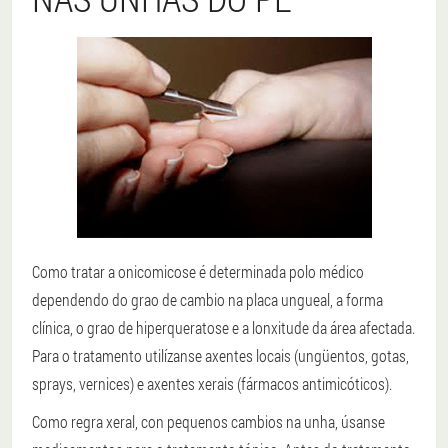
Como tratar a onicomicose é determinada polo médico
dependendo do grao de cambio na placa ungueal, a forma
clínica, o grao de hiperqueratose e a lonxitude da área afectada.
Para o tratamento utilízanse axentes locais (ungüentos, gotas,
sprays, vernices) e axentes xerais (fármacos antimicóticos).
Como regra xeral, con pequenos cambios na unha, úsanse