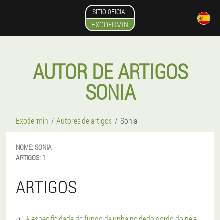
SITIO OFICIAL
EXODERMIN
AUTOR DE ARTIGOS
SONIA
Exodermin
Autores de artigos
Sonia
NOME:
SONIA
ARTIGOS:
1
ARTIGOS
A especificidade do fungo da unha no dedo gordo do pé e