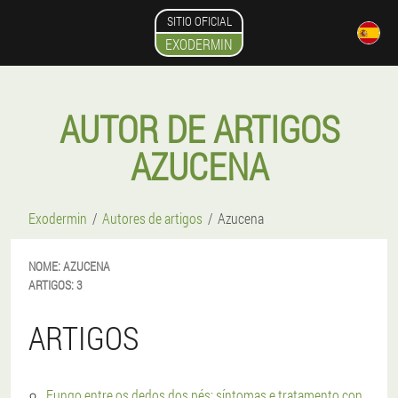
SITIO OFICIAL
EXODERMIN
AUTOR DE ARTIGOS
AZUCENA
Exodermin
Autores de artigos
Azucena
NOME:
AZUCENA
ARTIGOS:
3
ARTIGOS
Fungo entre os dedos dos pés: síntomas e tratamento con