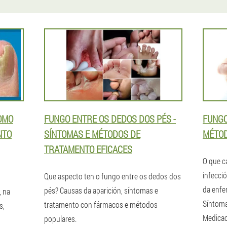
OMO
FUNGO ENTRE OS DEDOS DOS PÉS -
FUNGO
NTO
SÍNTOMAS E MÉTODOS DE
MÉTOD
TRATAMENTO EFICACES
O que c
infecció
Que aspecto ten o fungo entre os dedos dos
da enfe
pés? Causas da aparición, síntomas e
, na
Síntoma
tratamento con fármacos e métodos
s,
Medicac
populares.