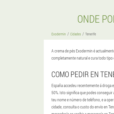
ONDE PO
Exodermin
Cidades
Tenerife
A crema de pés Exodermin é actualmente
completamente natural e cura todo tipo 
COMO PEDIR EN TEN
España accedeu recentemente á droga e p
50%. Isto significa que podes conseguir 
teu nome e número de teléfono, e a oper
cidade, consulta o custo do envío en Te
mercadoría ao recibir a mercancía en Ten