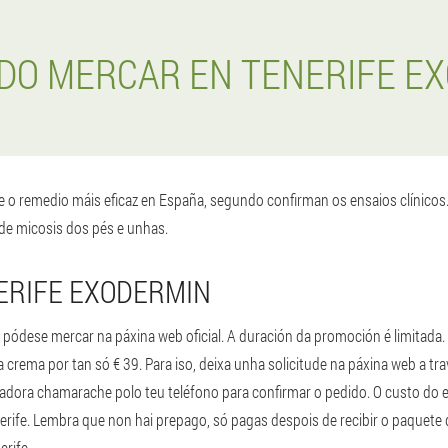
DO MERCAR EN TENERIFE E
 o remedio máis eficaz en España, segundo confirman os ensaios clínico
de micosis dos pés e unhas.
ERIFE EXODERMIN
ódese mercar na páxina web oficial. A duración da promoción é limitada.
a crema por tan só € 39. Para iso, deixa unha solicitude na páxina web a tr
adora chamarache polo teu teléfono para confirmar o pedido. O custo do 
nerife. Lembra que non hai prepago, só pagas despois de recibir o paquete
erife.