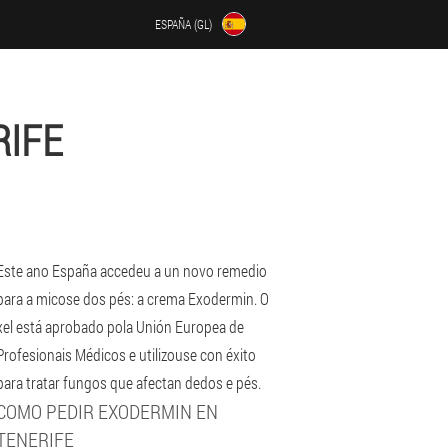
ESPAÑA (GL)
RIFE
Este ano España accedeu a un novo remedio
para a micose dos pés: a crema Exodermin. O
xel está aprobado pola Unión Europea de
Profesionais Médicos e utilizouse con éxito
para tratar fungos que afectan dedos e pés.
COMO PEDIR EXODERMIN EN
TENERIFE