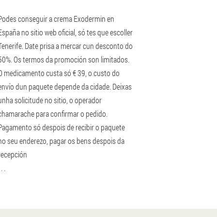
Podes conseguir a crema Exodermin en
España no sitio web oficial, só tes que escoller
Tenerife. Date prisa a mercar cun desconto do
50%. Os termos da promoción son limitados.
O medicamento custa só € 39, o custo do
envío dun paquete depende da cidade. Deixas
unha solicitude no sitio, o operador
chamarache para confirmar o pedido.
Pagamento só despois de recibir o paquete
no seu enderezo, pagar os bens despois da
recepción
 . .