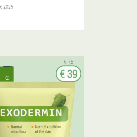
to 2026
€ 78
€ 39