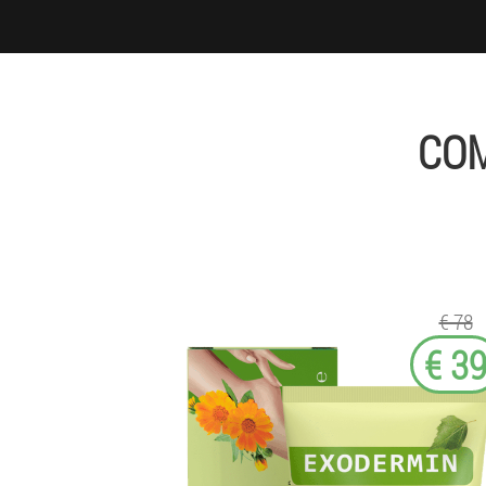
COM
€ 78
€ 3